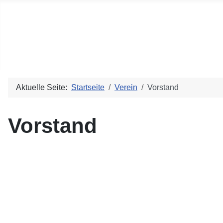
Förderverein Kita Zoar
Förderverein der Integrationskindertagesstätte Zoar im Eva
Aktuelle Seite:
Startseite
Verein
Vorstand
Vorstand