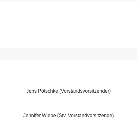
ngelischen Diakonissenhaus Berlin-Teltow e.V.
Jens Pötschke (Vorstandsvorsitzender)
Jennifer Wiebe (Stv. Vorstandvorsitzende)